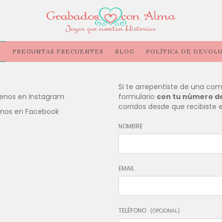
O
PREGUNTAS FRECUENTES
BLOG
POLÍTICA DE DEVOLU
Si te arrepentiste de una com
enos en Instagram
formulario
con tu número d
corridos desde que recibiste e
enos en Facebook
NOMBRE
EMAIL
TELÉFONO
(OPCIONAL)