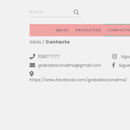
INICIO
PRODUCTOS
CONTACT
Inicio
Contacto
/
1128177777
Sigu
grabadosconalma@gmail.com
Sigu
https://www.facebook.com/grabadosconalma/