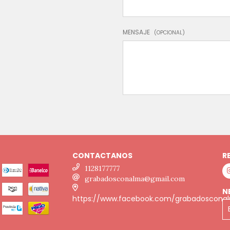
MENSAJE
(OPCIONAL)
CONTACTANOS
R
1128177777
grabadosconalma@gmail.com
N
https://www.facebook.com/grabadoscona