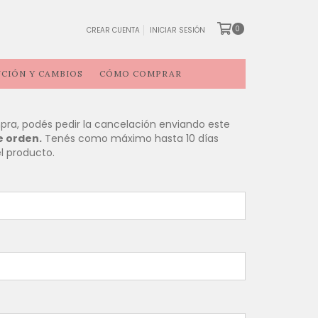
0
CREAR CUENTA
INICIAR SESIÓN
CIÓN Y CAMBIOS
CÓMO COMPRAR
pra, podés pedir la cancelación enviando este
e orden.
Tenés como máximo hasta 10 días
l producto.