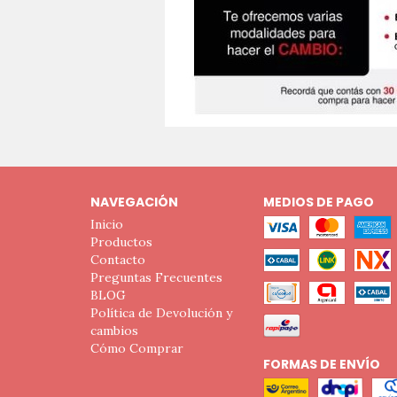
NAVEGACIÓN
MEDIOS DE PAGO
Inicio
Productos
Contacto
Preguntas Frecuentes
BLOG
Política de Devolución y
cambios
Cómo Comprar
FORMAS DE ENVÍO