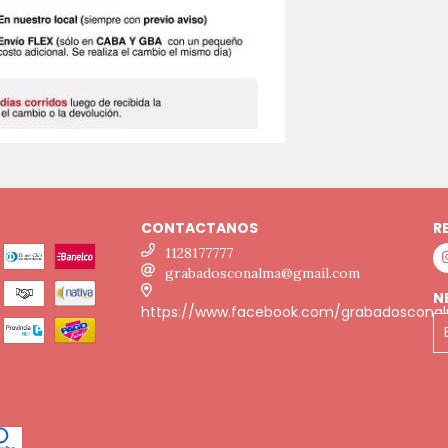
CONTACTANOS
R
1128177777
grabadosconalma@gmail.com
N
https://www.facebook.com/grabadoscona